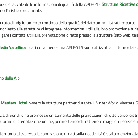
sorzio si avvale delle informazioni di qualità della API E015
Strutture Ricettive d
io Turistico provinciale.
ato di miglioramento continuo della qualità del dato amministrativo: partendo d
esto alle strutture di integrare informazioni utili alla loro promozione turist
lgare i contatti utili alla prenotazione diretta presso la strutture (sito web, tel
edia Valtellina
, i dati della medesima API E015 sono utilizzati all’interno dei se
 delle Alpi
i
Masters Hotel
, ovvero le strutture partner durante i Winter World Masters
vincia di Sondrio ha promosso un aumento delle prenotazioni dirette verso le stru
ttaforme di prenotazione online, permettendo di trattenere maggiori risorse sul
rritorio attraverso la condivisione di dati sulla ricettività è stata menzionata