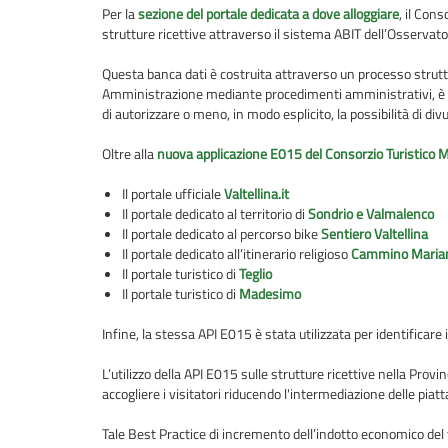
Per la
sezione del portale dedicata a dove alloggiare
, il Con
strutture ricettive attraverso il sistema ABIT dell’Osservator
Questa banca dati è costruita attraverso un processo struttur
Amministrazione mediante procedimenti amministrativi, è richi
di autorizzare o meno, in modo esplicito, la possibilità di divu
Oltre alla
nuova applicazione E015 del Consorzio Turistico M
Il portale ufficiale
Valtellina.it
Il portale dedicato al territorio di
Sondrio e Valmalenco
Il portale dedicato al percorso bike
Sentiero Valtellina
Il portale dedicato all’itinerario religioso
Cammino Mariano
Il portale turistico di
Teglio
Il portale turistico di
Madesimo
Infine, la stessa API E015 è stata utilizzata per identificare 
L’utilizzo della API E015 sulle strutture ricettive nella Pro
accogliere i visitatori riducendo l'intermediazione delle pia
Tale Best Practice di incremento dell’indotto economico del te