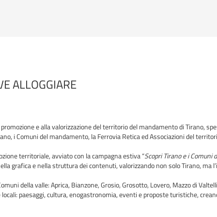
OVE ALLOGGIARE
a promozione e alla valorizzazione del territorio del mandamento di Tirano, sp
rano, i Comuni del mandamento, la Ferrovia Retica ed Associazioni del territor
ione territoriale, avviato con la campagna estiva “
Scopri Tirano e i Comuni de
a grafica e nella struttura dei contenuti, valorizzando non solo Tirano, ma l’
muni della valle: Aprica, Bianzone, Grosio, Grosotto, Lovero, Mazzo di Valtellin
ze locali: paesaggi, cultura, enogastronomia, eventi e proposte turistiche, crea