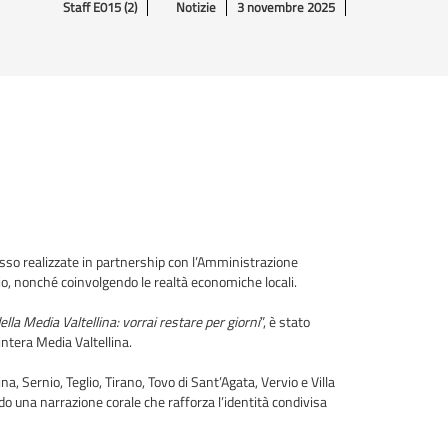
Staff E015 (2)
Notizie
3 novembre 2025
esso realizzate in partnership con l’Amministrazione
io, nonché coinvolgendo le realtà economiche locali.
lla Media Valtellina: vorrai restare per giorni
”, è stato
intera Media Valtellina.
a, Sernio, Teglio, Tirano, Tovo di Sant’Agata, Vervio e Villa
ndo una narrazione corale che rafforza l’identità condivisa