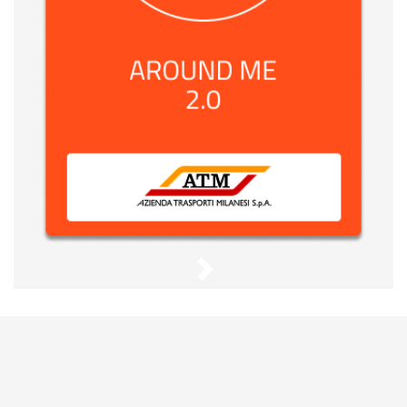
Around
Me
2.0