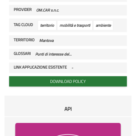
PROVIDER
OM.CAR s.n.c.
TAG CLOUD
territorio
mobilità e trasporti
ambiente
TERRITORIO
Mantova
GLOSSARI
Punti di interesse del...
LINK APPLICAZIONE ESISTENTE
-
DOWNLOAD POLICY
API