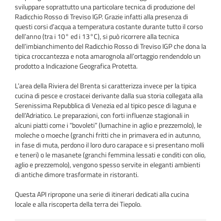
sviluppare soprattutto una particolare tecnica di produzione del
Radicchio Rosso di Treviso IGP. Grazie infatti alla presenza di
questi corsi d’acqua a temperatura costante durante tutto il corso
dell’anno (tra i 10° ed i 13°C), si può ricorrere alla tecnica
dell’imbianchimento del Radicchio Rosso di Treviso IGP che dona la
tipica croccantezza e nota amarognola all’ortaggio rendendolo un
prodotto a Indicazione Geografica Protetta.
L’area della Riviera del Brenta si caratterizza invece per la tipica
cucina di pesce e crostacei derivante dalla sua storia collegata alla
Serenissima Repubblica di Venezia ed al tipico pesce di laguna e
dell’Adriatico. Le preparazioni, con forti influenze stagionali in
alcuni piatti come i “bovoleti” (lumachine in aglio e prezzemolo), le
moleche o moeche (granchi fritti che in primavera ed in autunno,
in fase di muta, perdono il loro duro carapace e si presentano molli
e teneri) o le masanete (granchi femmina lessati e conditi con olio,
aglio e prezzemolo), vengono spesso servite in eleganti ambienti
di antiche dimore trasformate in ristoranti.
Questa API ripropone una serie di itinerari dedicati alla cucina
locale e alla riscoperta della terra dei Tiepolo.