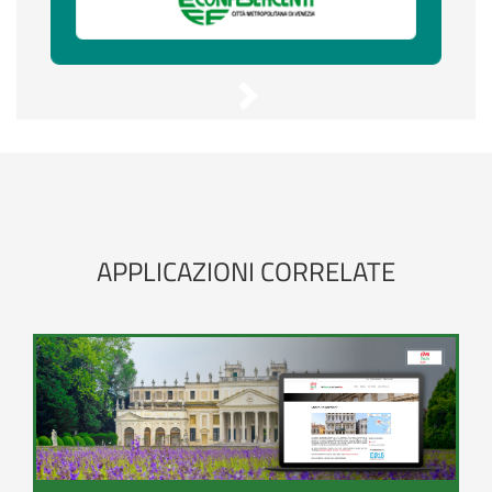
Nuova
Tradizione
-
Sulla
Terra
APPLICAZIONI CORRELATE
dei
Tiepolo