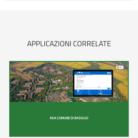
orari
e
turni
delle
APPLICAZIONI CORRELATE
farmacie
lombarde
M.IA COMUNE DI BASIGLIO