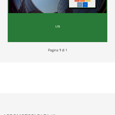
L15
Pagina
1
di 1