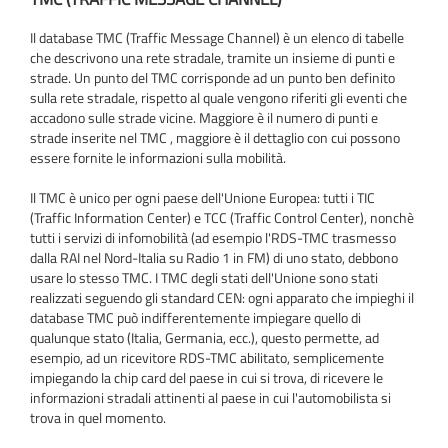
Il database TMC (Traffic Message Channel) è un elenco di tabelle
che descrivono una rete stradale, tramite un insieme di punti e
strade. Un punto del TMC corrisponde ad un punto ben definito
sulla rete stradale, rispetto al quale vengono riferiti gli eventi che
accadono sulle strade vicine. Maggiore è il numero di punti e
strade inserite nel TMC , maggiore è il dettaglio con cui possono
essere fornite le informazioni sulla mobilità.
Il TMC è unico per ogni paese dell'Unione Europea: tutti i TIC
(Traffic Information Center) e TCC (Traffic Control Center), nonchè
tutti i servizi di infomobilità (ad esempio l'RDS-TMC trasmesso
dalla RAI nel Nord-Italia su Radio 1 in FM) di uno stato, debbono
usare lo stesso TMC. I TMC degli stati dell'Unione sono stati
realizzati seguendo gli standard CEN: ogni apparato che impieghi il
database TMC può indifferentemente impiegare quello di
qualunque stato (Italia, Germania, ecc.), questo permette, ad
esempio, ad un ricevitore RDS-TMC abilitato, semplicemente
impiegando la chip card del paese in cui si trova, di ricevere le
informazioni stradali attinenti al paese in cui l'automobilista si
trova in quel momento.