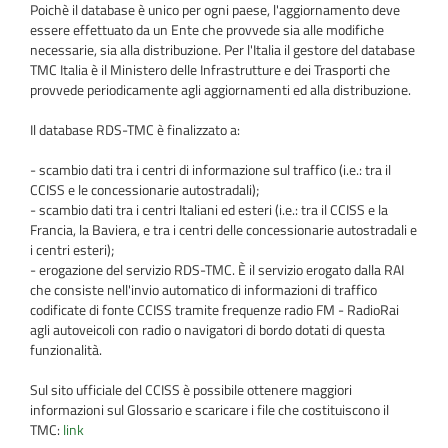
Poichè il database è unico per ogni paese, l'aggiornamento deve
essere effettuato da un Ente che provvede sia alle modifiche
necessarie, sia alla distribuzione. Per l'Italia il gestore del database
TMC Italia è il Ministero delle Infrastrutture e dei Trasporti che
provvede periodicamente agli aggiornamenti ed alla distribuzione.
Il database RDS-TMC è finalizzato a:
- scambio dati tra i centri di informazione sul traffico (i.e.: tra il
CCISS e le concessionarie autostradali);
- scambio dati tra i centri Italiani ed esteri (i.e.: tra il CCISS e la
Francia, la Baviera, e tra i centri delle concessionarie autostradali e
i centri esteri);
- erogazione del servizio RDS-TMC. È il servizio erogato dalla RAI
che consiste nell'invio automatico di informazioni di traffico
codificate di fonte CCISS tramite frequenze radio FM - RadioRai
agli autoveicoli con radio o navigatori di bordo dotati di questa
funzionalità.
Sul sito ufficiale del CCISS è possibile ottenere maggiori
informazioni sul Glossario e scaricare i file che costituiscono il
TMC:
link