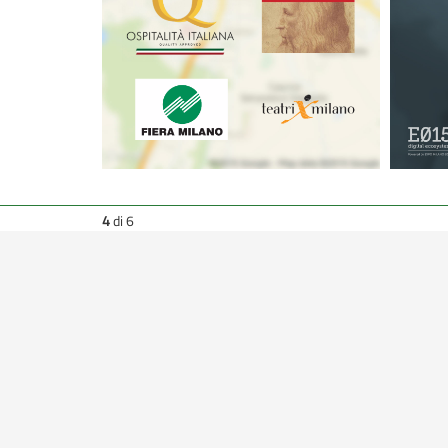
4
di 6