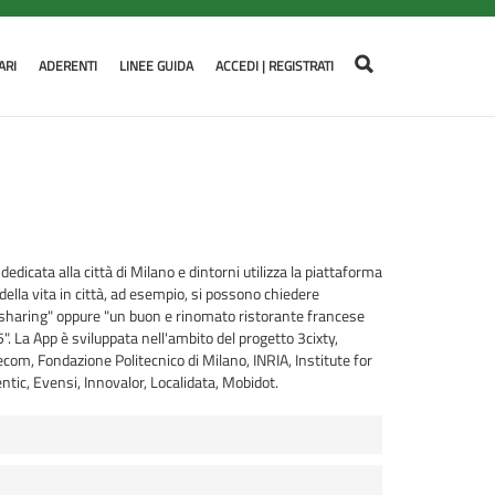
ARI
ADERENTI
LINEE GUIDA
ACCEDI | REGISTRATI
dicata alla città di Milano e dintorni utilizza la piattaforma
della vita in città, ad esempio, si possono chiedere
ar sharing" oppure "un buon e rinomato ristorante francese
5". La App è sviluppata nell'ambito del progetto 3cixty,
ecom, Fondazione Politecnico di Milano, INRIA, Institute for
entic, Evensi, Innovalor, Localidata, Mobidot.