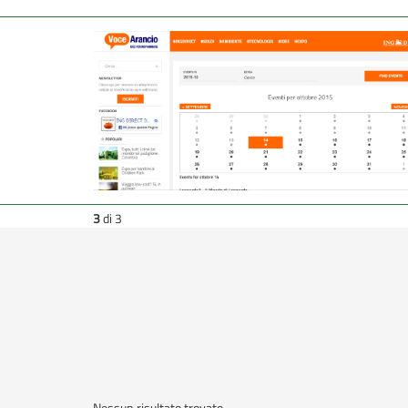
3
di 3
Nessun risultato trovato