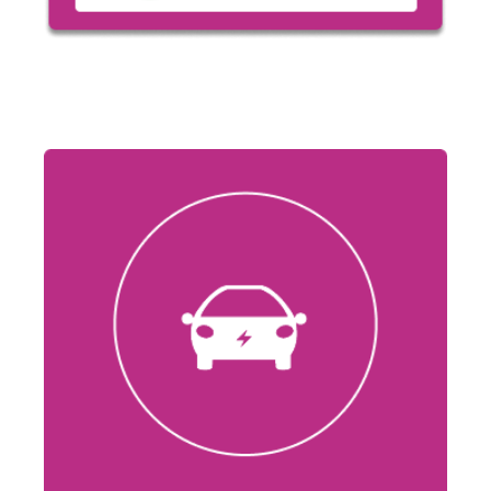
Stazione
di
ricarica
Queenergy