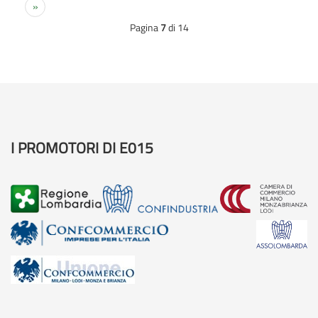
ATIB
»
Pagina
7
di 14
ELETTRONICA
SRL
I PROMOTORI DI E015