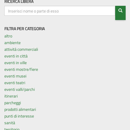
RICERCA LIBERA
CE
FILTRA PER CATEGORIA
altro
ambiente
attività commerciali
eventi in città
eventi in ville
eventi mostre/fiere
eventi musei
eventi teatri
eventi valli/parchi
itinerari
parcheggi
prodotti alimentari
punti di interesse
sanità
territorio