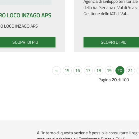
Agenzia di sviluppo territoriale
della Val Seriana e Val di Scalve
Gestione dello IAT di Val...
RO LOCO INZAGO APS
O LOCO INZAGO APS
SCOPRI DI PIÙ
SCOPRI DI PIÙ
«
15
16
17
18
19
20
21
Pagina
20
di 100
All'interno di questa sezione è possibile consultare il regi
gratuito di adesione all'Ecosistema Digitale E015.