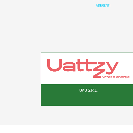
ADERENTI
UAU S.R.L.