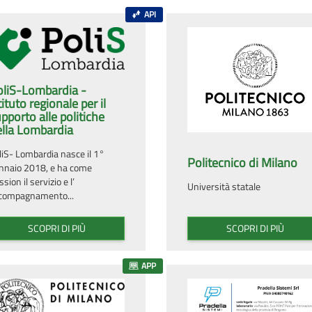
API
oliS-Lombardia -
tituto regionale per il
pporto alle politiche
ella Lombardia
liS- Lombardia nasce il 1°
Politecnico di Milano
nnaio 2018, e ha come
sion il servizio e l’
Università statale
compagnamento...
SCOPRI DI PIÙ
SCOPRI DI PIÙ
APP