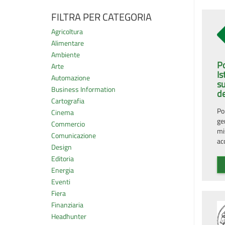
FILTRA PER CATEGORIA
Agricoltura
Alimentare
Ambiente
P
Arte
Is
Automazione
su
Business Information
d
Cartografia
Po
Cinema
ge
Commercio
mis
Comunicazione
ac
Design
Editoria
Energia
Eventi
Fiera
Finanziaria
Headhunter