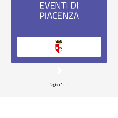
Eventi
di
Pagina
1
di 1
Piacenza