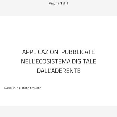
Pagina
1
di 1
ricarica
EXTETA
S.R.L.
APPLICAZIONI PUBBLICATE
NELL'ECOSISTEMA DIGITALE
DALL'ADERENTE
Nessun risultato trovato